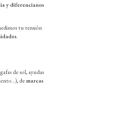
dia y diferencianos
medimos tu tensión
sidades
.
gafas de sol, ayudas
ento...), de
marcas